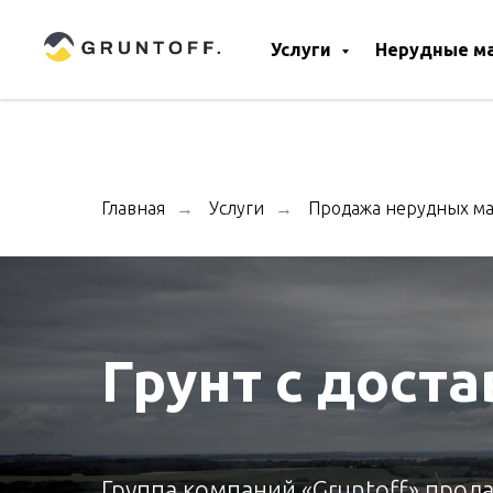
Услуги
Нерудные м
Главная
Услуги
Продажа нерудных м
→
→
Грунт с дост
Группа компаний «Gruntoff» продае