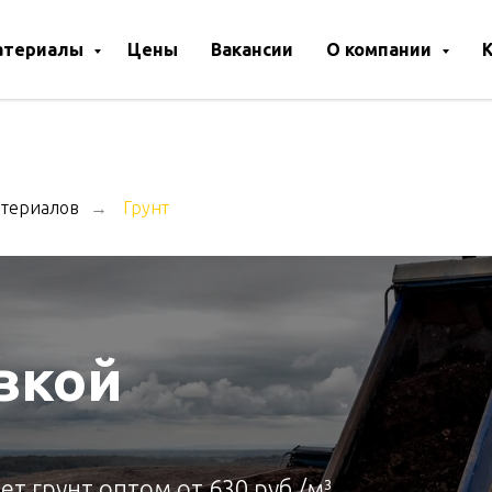
атериалы
Цены
Вакансии
О компании
атериалов
Грунт
→
авкой
т грунт оптом от 630 руб./м³