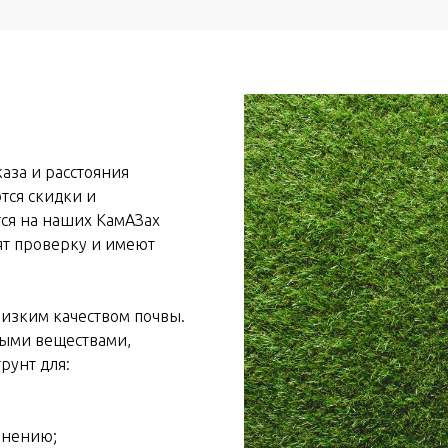
каза и расстояния
тся скидки и
ся на наших КамАЗах
ят проверку и имеют
низким качеством почвы.
ными веществами,
рунт для:
енению;