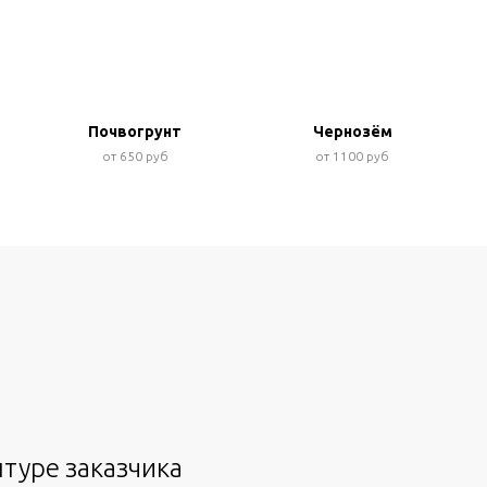
Почвогрунт
Чернозём
от 650 руб
от 1100 руб
туре заказчика